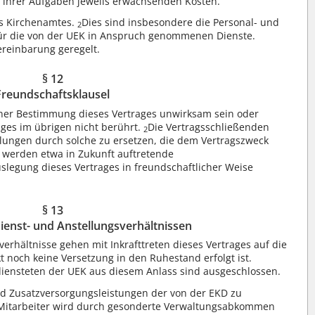
 ihrer Aufgaben jeweils erwachsenden Kosten.
des Kirchenamtes.
Dies sind insbesondere die Personal- und
2
für die von der UEK in Anspruch genommenen Dienste.
reinbarung geregelt.
§ 12
Freundschaftsklausel
einer Bestimmung dieses Vertrages unwirksam sein oder
ages im übrigen nicht berührt.
Die Vertragsschließenden
2
elungen durch solche zu ersetzen, die dem Vertragszweck
 werden etwa in Zukunft auftretende
legung dieses Vertrages in freundschaftlicher Weise
§ 13
enst- und Anstellungsverhältnissen
erhältnisse gehen mit Inkrafttreten dieses Vertrages auf die
t noch keine Versetzung in den Ruhestand erfolgt ist.
iensteten der UEK aus diesem Anlass sind ausgeschlossen.
d Zusatzversorgungsleistungen der von der EKD zu
itarbeiter wird durch gesonderte Verwaltungsabkommen