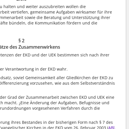
u halten und weiter auszubreiten wollen die
Arbeit vertiefen, gemeinsame Aufgaben wirksamer für ihre
mmenarbeit sowie die Beratung und Unterstützung ihrer
räfte bündeln, die Kommunikation fördern und die
§ 2
ätze des Zusammenwirkens
tenzen der EKD und der UEK bestimmen sich nach ihrer
ner Verantwortung in der EKD wahr.
atz, soviel Gemeinsamkeit aller Gliedkirchen der EKD zu
 Differenzierung vorzusehen, wie aus dem Selbstverständnis
b der Grad der Zusammenarbeit zwischen EKD und UEK eine
ch macht.
Eine Änderung der Aufgaben, Befugnisse und
2
Grundordnungen vorgesehenen Verfahren durch die
erung ihres Bestandes in der bisherigen Form nach § 7 des
Evangelischer Kirchen in der EKD vom 26. Februar 2003 (
ABl.