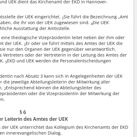
und UEK dient das Kirchenamt der EKD in Hannover-
sstelle der UEK eingerichtet.
Sie führt die Bezeichnung „Amt
2
fgaben, die ihr von der UEK zugewiesen sind.
Die UEK
4
hliche Ausstattung der Amtsstelle.
 eine theologische Vizepräsidentin leitet neben der ihm oder
mt der UEK.
Er oder sie führt mittels des Amtes der UEK die
2
r sie nur den Organen der UEK gegenüber verantwortlich.
s Vertreters oder der Vertreterin in der Leitung des Amtes der
EK.
EKD und UEK werden die Personalentscheidungen
5
identin nach Absatz 3 kann sich in Angelegenheiten der UEK
r die jeweilige Abteilungsleiterin der Mitwirkung aller
n.
Entsprechend können die Abteilungsleiter des
2
epräsidenten oder die Vizepräsidentin der Mitwirkung der
en.
§ 6
er Leiterin des Amtes der UEK
es der UEK unterrichtet das Kollegium des Kirchenamts der EKD
den innerevangelischen Dialog.