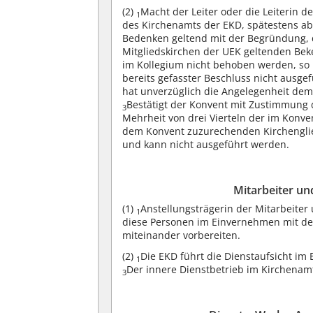
(2)
Macht der Leiter oder die Leiterin 
1
des Kirchenamts der EKD, spätestens a
Bedenken geltend mit der Begründung, 
Mitgliedskirchen der UEK geltenden Be
im Kollegium nicht behoben werden, so 
bereits gefasster Beschluss nicht ausge
hat unverzüglich die Angelegenheit dem
Bestätigt der Konvent mit Zustimmung 
3
Mehrheit von drei Vierteln der im Konve
dem Konvent zuzurechenden Kirchenglied
und kann nicht ausgeführt werden.
Mitarbeiter un
(1)
Anstellungsträgerin der Mitarbeiter
1
diese Personen im Einvernehmen mit de
miteinander vorbereiten.
(2)
Die EKD führt die Dienstaufsicht i
1
Der innere Dienstbetrieb im Kirchenamt
3