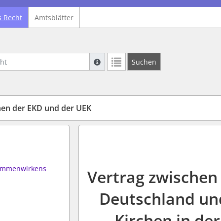
s Recht
Amtsblätter
Suche mit Platzhalter "*", Bsp. Pfarrer*,
Suchen
Weitere Suchoperatoren finden Sie in un
hen der EKD und der UEK
sammenwirkens
Vertrag zwischen 
Deutschland un
Kirchen in der