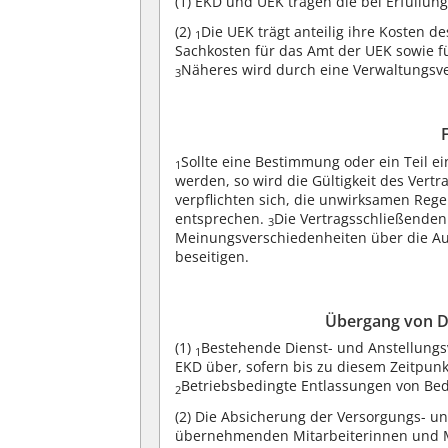
(1)
EKD und UEK tragen die bei Erfüllung
(2)
Die UEK trägt anteilig ihre Kosten 
1
Sachkosten für das Amt der UEK sowie 
Näheres wird durch eine Verwaltungsve
3
Sollte eine Bestimmung oder ein Teil 
1
werden, so wird die Gültigkeit des Vertr
verpflichten sich, die unwirksamen Reg
entsprechen.
Die Vertragsschließenden
3
Meinungsverschiedenheiten über die Aus
beseitigen.
Übergang von Di
(1)
Bestehende Dienst- und Anstellungsv
1
EKD über, sofern bis zu diesem Zeitpunk
Betriebsbedingte Entlassungen von Bed
2
(2)
Die Absicherung der Versorgungs- un
übernehmenden Mitarbeiterinnen und M