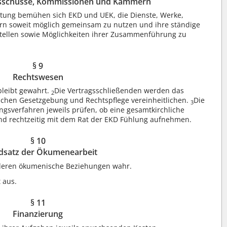
usschüsse, Kommissionen und Kammern
rtung bemühen sich EKD und UEK, die Dienste, Werke,
 soweit möglich gemeinsam zu nutzen und ihre ständige
stellen sowie Möglichkeiten ihrer Zusammenführung zu
§ 9
Rechtswesen
bleibt gewahrt.
Die Vertragsschließenden werden das
2
ichen Gesetzgebung und Rechtspflege vereinheitlichen.
Die
3
ngsverfahren jeweils prüfen, ob eine gesamtkirchliche
und rechtzeitig mit dem Rat der EKD Fühlung aufnehmen.
§ 10
dsatz der Ökumenearbeit
deren ökumenische Beziehungen wahr.
 aus.
§ 11
Finanzierung