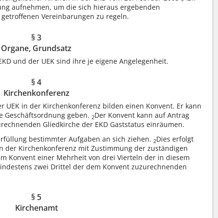
hlung aufnehmen, um die sich hieraus ergebenden
 getroffenen Vereinbarungen zu regeln.
§ 3
Organe, Grundsatz
KD und der UEK sind ihre je eigene Angelegenheit.
§ 4
Kirchenkonferenz
der UEK in der Kirchenkonferenz bilden einen Konvent. Er kann
ne Geschäftsordnung geben.
Der Konvent kann auf Antrag
2
urechnenden Gliedkirche der EKD Gaststatus einräumen.
Erfüllung bestimmter Aufgaben an sich ziehen.
Dies erfolgt
2
in der Kirchenkonferenz mit Zustimmung der zuständigen
im Konvent einer Mehrheit von drei Vierteln der in diesem
mindestens zwei Drittel der dem Konvent zuzurechnenden
§ 5
Kirchenamt