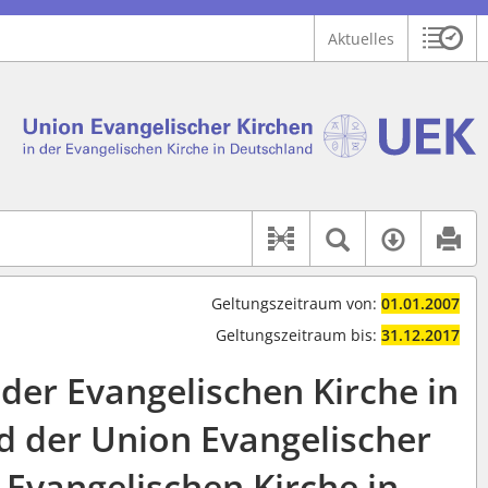
Aktuelles
Sitzu
Logo Union Ev. Kirchen in der EKD
 findet auch: "Pfarrerinitiative" oder "Pfarrerausschuss".
serer Hilfe.
Textsuche 
Verfüg
Dokument-Beziehu
Geltungszeitraum von:
01.01.2007
Geltungszeitraum bis:
31.12.2017
der Evangelischen Kirche in
d der Union Evangelischer
 Evangelischen Kirche in