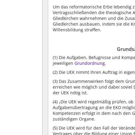
Um das reformatorische Erbe lebendig z
Vertragsschließenden die theologische 
Gliedkirchen wahrnehmen und die Zusa
Gliedkirchen ausbauen, indem sie die K
Willensbildung straffen.
Grunds
(1)
Die Aufgaben, Befugnisse und Kompe
jeweiligen
Grundordnung
.
(2)
Die UEK nimmt ihren Auftrag in eige
(3)
Das Zusammenwirken folgt dem Grunds
erreichen wie möglich und dabei soviel
der UEK nötig ist.
(4)
Die UEK wird regelmäßig prüfen, o
1
Aufgabenübertragung an die EKD mögli
Kompetenzen erfolgt in dem nach den 
zuständigen Organe.
(5)
Die UEK wird für den Fall der Veränd
Vertrages über die Bildung einer Union 