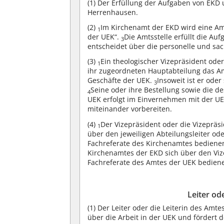
(1)
Der Erfüllung der Aufgaben von EKD 
Herrenhausen.
(2)
Im Kirchenamt der EKD wird eine Amt
1
der UEK“.
Die Amtsstelle erfüllt die Au
3
entscheidet über die personelle und sac
(3)
Ein theologischer Vizepräsident oder
1
ihr zugeordneten Hauptabteilung das A
Geschäfte der UEK.
Insoweit ist er ode
3
Seine oder ihre Bestellung sowie die de
4
UEK erfolgt im Einvernehmen mit der U
miteinander vorbereiten.
(4)
Der Vizepräsident oder die Vizepräs
1
über den jeweiligen Abteilungsleiter ode
Fachreferate des Kirchenamtes bediene
Kirchenamtes der EKD sich über den Viz
Fachreferate des Amtes der UEK bedien
Leiter od
(1)
Der Leiter oder die Leiterin des Amt
über die Arbeit in der UEK und fördert 