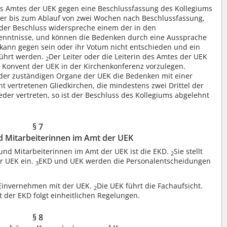
des Amtes der UEK gegen eine Beschlussfassung des Kollegiums
ber bis zum Ablauf von zwei Wochen nach Beschlussfassung,
der Beschluss widerspreche einem der in den
kenntnisse, und können die Bedenken durch eine Aussprache
kann gegen sein oder ihr Votum nicht entschieden und ein
führt werden.
Der Leiter oder die Leiterin des Amtes der UEK
2
 Konvent der UEK in der Kirchenkonferenz vorzulegen.
der zuständigen Organe der UEK die Bedenken mit einer
nt vertretenen Gliedkirchen, die mindestens zwei Drittel der
er vertreten, so ist der Beschluss des Kollegiums abgelehnt
§ 7
d Mitarbeiterinnen im Amt der UEK
 und Mitarbeiterinnen im Amt der UEK ist die EKD.
Sie stellt
2
r UEK ein.
EKD und UEK werden die Personalentscheidungen
3
m Einvernehmen mit der UEK.
Die UEK führt die Fachaufsicht.
2
 der EKD folgt einheitlichen Regelungen.
§ 8