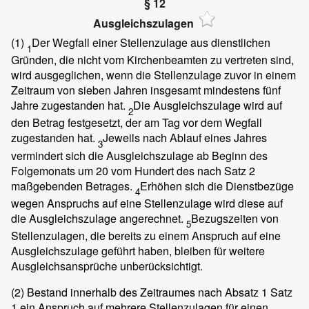
§ 12
Ausgleichszulagen
(1)
Der Wegfall einer Stellenzulage aus dienstlichen
1
Gründen, die nicht vom Kirchenbeamten zu vertreten sind,
wird ausgeglichen, wenn die Stellenzulage zuvor in einem
Zeitraum von sieben Jahren insgesamt mindestens fünf
Jahre zugestanden hat.
Die Ausgleichszulage wird auf
2
den Betrag festgesetzt, der am Tag vor dem Wegfall
zugestanden hat.
Jeweils nach Ablauf eines Jahres
3
vermindert sich die Ausgleichszulage ab Beginn des
Folgemonats um 20 vom Hundert des nach Satz 2
maßgebenden Betrages.
Erhöhen sich die Dienstbezüge
4
wegen Anspruchs auf eine Stellenzulage wird diese auf
die Ausgleichszulage angerechnet.
Bezugszeiten von
5
Stellenzulagen, die bereits zu einem Anspruch auf eine
Ausgleichszulage geführt haben, bleiben für weitere
Ausgleichsansprüche unberücksichtigt.
(2)
Bestand innerhalb des Zeitraumes nach Absatz 1 Satz
1 ein Anspruch auf mehrere Stellenzulagen für einen