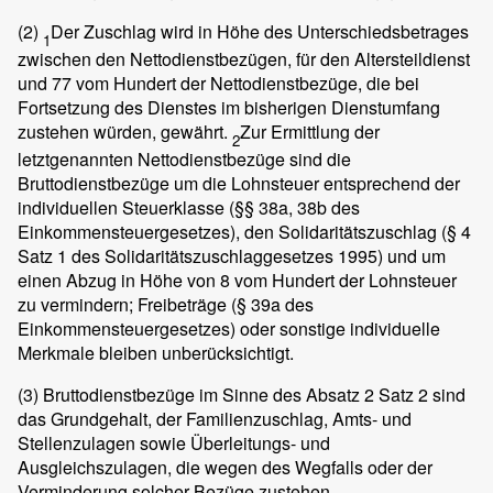
(2)
Der Zuschlag wird in Höhe des Unterschiedsbetrages
1
zwischen den Nettodienstbezügen, für den Altersteildienst
und 77 vom Hundert der Nettodienstbezüge, die bei
Fortsetzung des Dienstes im bisherigen Dienstumfang
zustehen würden, gewährt.
Zur Ermittlung der
2
letztgenannten Nettodienstbezüge sind die
Bruttodienstbezüge um die Lohnsteuer entsprechend der
individuellen Steuerklasse (§§ 38a, 38b des
Einkommensteuergesetzes), den Solidaritätszuschlag (§ 4
Satz 1 des Solidaritätszuschlaggesetzes 1995) und um
einen Abzug in Höhe von 8 vom Hundert der Lohnsteuer
zu vermindern; Freibeträge (§ 39a des
Einkommensteuergesetzes) oder sonstige individuelle
Merkmale bleiben unberücksichtigt.
(3)
Bruttodienstbezüge im Sinne des Absatz 2 Satz 2 sind
das Grundgehalt, der Familienzuschlag, Amts- und
Stellenzulagen sowie Überleitungs- und
Ausgleichszulagen, die wegen des Wegfalls oder der
Verminderung solcher Bezüge zustehen.