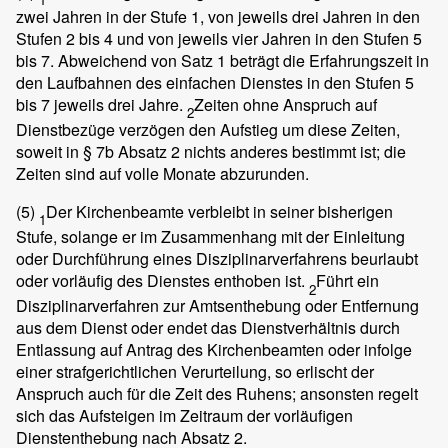
zwei Jahren in der Stufe 1, von jeweils drei Jahren in den
Stufen 2 bis 4 und von jeweils vier Jahren in den Stufen 5
bis 7. Abweichend von Satz 1 beträgt die Erfahrungszeit in
den Laufbahnen des einfachen Dienstes in den Stufen 5
bis 7 jeweils drei Jahre.
Zeiten ohne Anspruch auf
2
Dienstbezüge verzögen den Aufstieg um diese Zeiten,
soweit in § 7b Absatz 2 nichts anderes bestimmt ist; die
Zeiten sind auf volle Monate abzurunden.
(5)
Der Kirchenbeamte verbleibt in seiner bisherigen
1
Stufe, solange er im Zusammenhang mit der Einleitung
oder Durchführung eines Disziplinarverfahrens beurlaubt
oder vorläufig des Dienstes enthoben ist.
Führt ein
2
Disziplinarverfahren zur Amtsenthebung oder Entfernung
aus dem Dienst oder endet das Dienstverhältnis durch
Entlassung auf Antrag des Kirchenbeamten oder infolge
einer strafgerichtlichen Verurteilung, so erlischt der
Anspruch auch für die Zeit des Ruhens; ansonsten regelt
sich das Aufsteigen im Zeitraum der vorläufigen
Dienstenthebung nach Absatz 2.