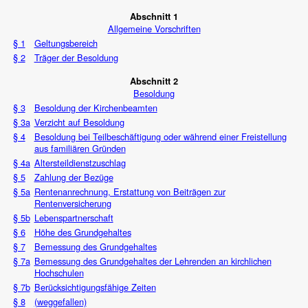
Abschnitt 1
Allgemeine Vorschriften
§ 1
Geltungsbereich
§ 2
Träger der Besoldung
Abschnitt 2
Besoldung
§ 3
Besoldung der Kirchenbeamten
§ 3a
Verzicht auf Besoldung
§ 4
Besoldung bei Teilbeschäftigung oder während einer Freistellung
aus familiären Gründen
§ 4a
Altersteildienstzuschlag
§ 5
Zahlung der Bezüge
§ 5a
Rentenanrechnung, Erstattung von Beiträgen zur
Rentenversicherung
§ 5b
Lebenspartnerschaft
§ 6
Höhe des Grundgehaltes
§ 7
Bemessung des Grundgehaltes
§ 7a
Bemessung des Grundgehaltes der Lehrenden an kirchlichen
Hochschulen
§ 7b
Berücksichtigungsfähige Zeiten
§ 8
(weggefallen)