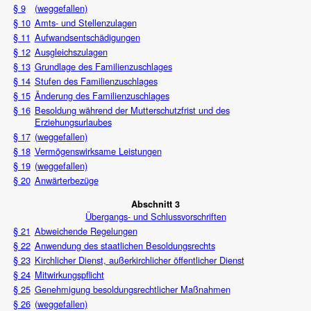
§ 9
(weggefallen)
§ 10
Amts- und Stellenzulagen
§ 11
Aufwandsentschädigungen
§ 12
Ausgleichszulagen
§ 13
Grundlage des Familienzuschlages
§ 14
Stufen des Familienzuschlages
§ 15
Änderung des Familienzuschlages
§ 16
Besoldung während der Mutterschutzfrist und des
Erziehungsurlaubes
§ 17
(weggefallen)
§ 18
Vermögenswirksame Leistungen
§ 19
(weggefallen)
§ 20
Anwärterbezüge
Abschnitt 3
Übergangs- und Schlussvorschriften
§ 21
Abweichende Regelungen
§ 22
Anwendung des staatlichen Besoldungsrechts
§ 23
Kirchlicher Dienst, außerkirchlicher öffentlicher Dienst
§ 24
Mitwirkungspflicht
§ 25
Genehmigung besoldungsrechtlicher Maßnahmen
§ 26
(weggefallen)