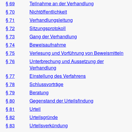
§ 69
Teilnahme an der Verhandlung
§ 70
Nichtöffentlichkeit
§ 71
Verhandlungsleitung
§ 72
Sitzungsprotokoll
§ 73
Gang der Verhandlung
§ 74
Beweisaufnahme
§ 75
Verlesung und Vorführung von Beweismitteln
§ 76
Unterbrechung und Aussetzung der
Verhandlung
§ 77
Einstellung des Verfahrens
§ 78
Schlussvorträge
§ 79
Beratung
§ 80
Gegenstand der Urteilsfindung
§ 81
Urteil
§ 82
Urteilsgründe
§ 83
Urteilsverkündung