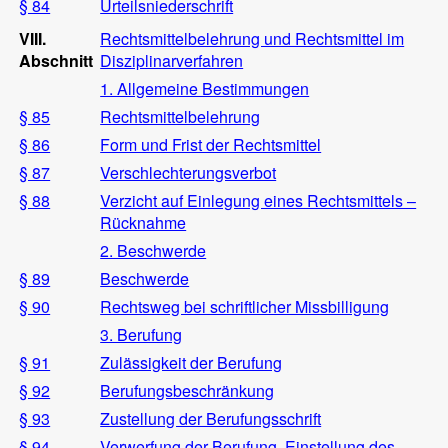
§ 84
Urteilsniederschrift
VIII.
Rechtsmittelbelehrung und Rechtsmittel im
Abschnitt
Disziplinarverfahren
1. Allgemeine Bestimmungen
§ 85
Rechtsmittelbelehrung
§ 86
Form und Frist der Rechtsmittel
§ 87
Verschlechterungsverbot
§ 88
Verzicht auf Einlegung eines Rechtsmittels –
Rücknahme
2. Beschwerde
§ 89
Beschwerde
§ 90
Rechtsweg bei schriftlicher Missbilligung
3. Berufung
§ 91
Zulässigkeit der Berufung
§ 92
Berufungsbeschränkung
§ 93
Zustellung der Berufungsschrift
§ 94
Verwerfung der Berufung, Einstellung des