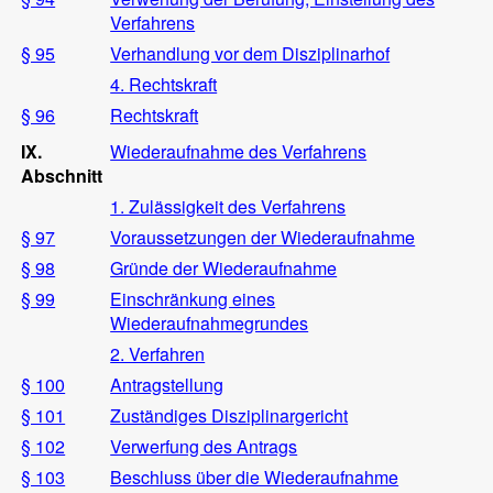
Verfahrens
§ 95
Verhandlung vor dem Disziplinarhof
4. Rechtskraft
§ 96
Rechtskraft
IX.
Wiederaufnahme des Verfahrens
Abschnitt
1. Zulässigkeit des Verfahrens
§ 97
Voraussetzungen der Wiederaufnahme
§ 98
Gründe der Wiederaufnahme
§ 99
Einschränkung eines
Wiederaufnahmegrundes
2. Verfahren
§ 100
Antragstellung
§ 101
Zuständiges Disziplinargericht
§ 102
Verwerfung des Antrags
§ 103
Beschluss über die Wiederaufnahme