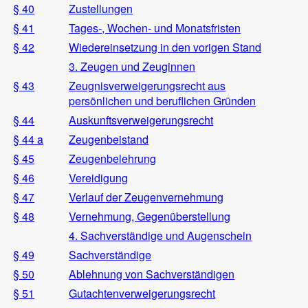
§ 40
Zustellungen
§ 41
Tages-, Wochen- und Monatsfristen
§ 42
Wiedereinsetzung in den vorigen Stand
3. Zeugen und Zeuginnen
§ 43
Zeugnisverweigerungsrecht aus
persönlichen und beruflichen Gründen
§ 44
Auskunftsverweigerungsrecht
§ 44 a
Zeugenbeistand
§ 45
Zeugenbelehrung
§ 46
Vereidigung
§ 47
Verlauf der Zeugenvernehmung
§ 48
Vernehmung, Gegenüberstellung
4. Sachverständige und Augenschein
§ 49
Sachverständige
§ 50
Ablehnung von Sachverständigen
§ 51
Gutachtenverweigerungsrecht