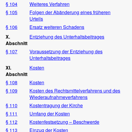
§ 104
Weiteres Verfahren
§ 105
Folgen der Abänderung eines früheren
Urteils
§ 106
Ersatz weiteren Schadens
X.
Entziehung des Unterhaltsbeitrages
Abschnitt
§ 107
Voraussetzung der Entziehung des
Unterhaltsbeitrages
XI.
Kosten
Abschnitt
§ 108
Kosten
§ 109
Kosten des Rechtsmittelverfahrens und des
Wiederaufnahmeverfahrens
§ 110
Kostentragung der Kirche
§ 111
Umfang der Kosten
§ 112
Kostenfestsetzung – Beschwerde
§ 113
Einzug der Kosten