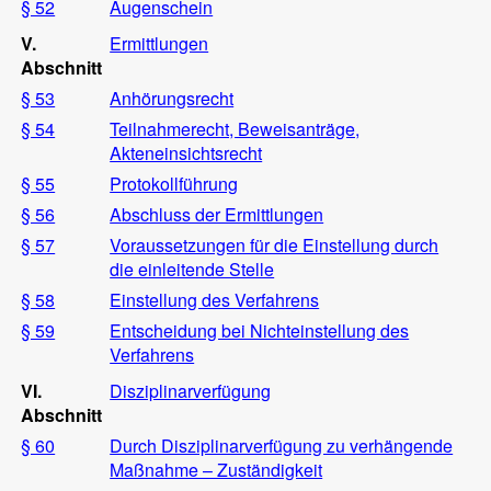
§ 52
Augenschein
V.
Ermittlungen
Abschnitt
§ 53
Anhörungsrecht
§ 54
Teilnahmerecht, Beweisanträge,
Akteneinsichtsrecht
§ 55
Protokollführung
§ 56
Abschluss der Ermittlungen
§ 57
Voraussetzungen für die Einstellung durch
die einleitende Stelle
§ 58
Einstellung des Verfahrens
§ 59
Entscheidung bei Nichteinstellung des
Verfahrens
VI.
Disziplinarverfügung
Abschnitt
§ 60
Durch Disziplinarverfügung zu verhängende
Maßnahme – Zuständigkeit