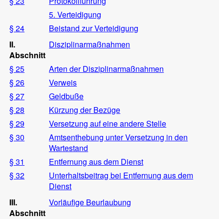
§ 23
Protokollführung
5. Verteidigung
§ 24
Beistand zur Verteidigung
II.
Disziplinarmaßnahmen
Abschnitt
§ 25
Arten der Disziplinarmaßnahmen
§ 26
Verweis
§ 27
Geldbuße
§ 28
Kürzung der Bezüge
§ 29
Versetzung auf eine andere Stelle
§ 30
Amtsenthebung unter Versetzung in den
Wartestand
§ 31
Entfernung aus dem Dienst
§ 32
Unterhaltsbeitrag bei Entfernung aus dem
Dienst
III.
Vorläufige Beurlaubung
Abschnitt