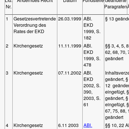
Lfd.
Änderndes Recht
Datum
Fundstelle
Geänderte
Nr.
Paragrafen
1
Gesetzesvertretende
26.03.1999
ABl.
§ 13 geänd
Verordnung des
EKD
Rates der EKD
1999, S.
182
2
Kirchengesetz
11.11.1999
ABl.
§§ 3, 4, 5, 8
EKD
62, 68, 70, 
1999, S.
geändert
478
3
Kirchengesetz
07.11.2002
ABl.
Inhaltsverz
EKD
geändert, §
2002, S.
12 geändert
390,
eingefügt, 
2003, S.
geändert, §
61
eingefügt, 
67, 75, 88,
geändert
4
Kirchengesetz
6.11 2003
ABl.
§§ 10, 22 A