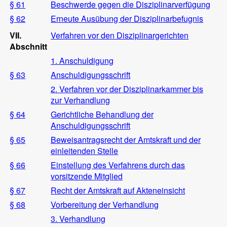
§ 61
Beschwerde gegen die Disziplinarverfügung
§ 62
Erneute Ausübung der Disziplinarbefugnis
VII.
Verfahren vor den Disziplinargerichten
Abschnitt
1. Anschuldigung
§ 63
Anschuldigungsschrift
2. Verfahren vor der Disziplinarkammer bis
zur Verhandlung
§ 64
Gerichtliche Behandlung der
Anschuldigungsschrift
§ 65
Beweisantragsrecht der Amtskraft und der
einleitenden Stelle
§ 66
Einstellung des Verfahrens durch das
vorsitzende Mitglied
§ 67
Recht der Amtskraft auf Akteneinsicht
§ 68
Vorbereitung der Verhandlung
3. Verhandlung