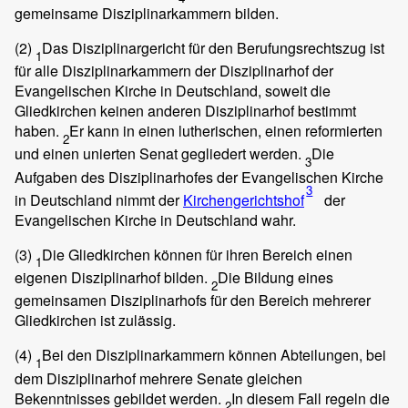
gemeinsame Disziplinarkammern bilden.
(2)
Das Disziplinargericht für den Berufungsrechtszug ist
1
für alle Disziplinarkammern der Disziplinarhof der
Evangelischen Kirche in Deutschland, soweit die
Gliedkirchen keinen anderen Disziplinarhof bestimmt
haben.
Er kann in einen lutherischen, einen reformierten
2
und einen unierten Senat gegliedert werden.
Die
3
Aufgaben des Disziplinarhofes der Evangelischen Kirche
3
in Deutschland nimmt der
Kirchengerichtshof
der
Evangelischen Kirche in Deutschland wahr.
(3)
Die Gliedkirchen können für ihren Bereich einen
1
eigenen Disziplinarhof bilden.
Die Bildung eines
2
gemeinsamen Disziplinarhofs für den Bereich mehrerer
Gliedkirchen ist zulässig.
(4)
Bei den Disziplinarkammern können Abteilungen, bei
1
dem Disziplinarhof mehrere Senate gleichen
Bekenntnisses gebildet werden.
In diesem Fall regeln die
2