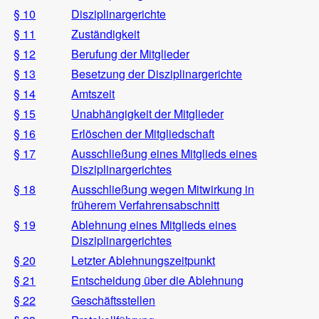
§ 10
Disziplinargerichte
§ 11
Zuständigkeit
§ 12
Berufung der Mitglieder
§ 13
Besetzung der Disziplinargerichte
§ 14
Amtszeit
§ 15
Unabhängigkeit der Mitglieder
§ 16
Erlöschen der Mitgliedschaft
§ 17
Ausschließung eines Mitglieds eines
Disziplinargerichtes
§ 18
Ausschließung wegen Mitwirkung in
früherem Verfahrensabschnitt
§ 19
Ablehnung eines Mitglieds eines
Disziplinargerichtes
§ 20
Letzter Ablehnungszeitpunkt
§ 21
Entscheidung über die Ablehnung
§ 22
Geschäftsstellen