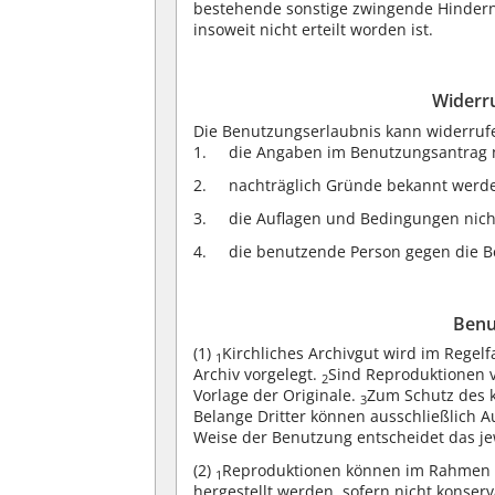
bestehende sonstige zwingende Hinde
insoweit nicht erteilt worden ist.
Widerr
Die Benutzungserlaubnis kann widerru
die Angaben im Benutzungsantrag n
nachträglich Gründe bekannt werde
die Auflagen und Bedingungen nicht
die benutzende Person gegen die 
Benu
(1)
Kirchliches Archivgut wird im Regelf
1
Archiv vorgelegt.
Sind Reproduktionen v
2
Vorlage der Originale.
Zum Schutz des k
3
Belange Dritter können ausschließlich A
Weise der Benutzung entscheidet das jewe
(2)
Reproduktionen können im Rahmen d
1
hergestellt werden, sofern nicht konse