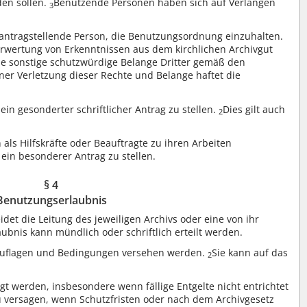
en sollen.
Benutzende Personen haben sich auf Verlangen
3
e antragstellende Person, die Benutzungsordnung einzuhalten.
 Verwertung von Erkenntnissen aus dem kirchlichen Archivgut
ie sonstige schutzwürdige Belange Dritter gemäß den
iner Verletzung dieser Rechte und Belange haftet die
in gesonderter schriftlicher Antrag zu stellen.
Dies gilt auch
2
s Hilfskräfte oder Beauftragte zu ihren Arbeiten
 ein besonderer Antrag zu stellen.
§ 4
Benutzungserlaubnis
et die Leitung des jeweiligen Archivs oder eine von ihr
ubnis kann mündlich oder schriftlich erteilt werden.
Auflagen und Bedingungen versehen werden.
Sie kann auf das
2
t werden, insbesondere wenn fällige Entgelte nicht entrichtet
u versagen, wenn Schutzfristen oder nach dem Archivgesetz