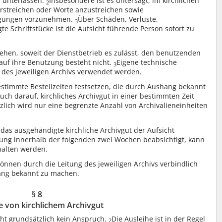
u unterlassen.
Insbesondere ist es untersagt, im kirchlichen
2
erstreichen oder Worte anzustreichen sowie
agungen vorzunehmen.
Über Schäden, Verluste,
3
e Schriftstücke ist die Aufsicht führende Person sofort zu
stehen, soweit der Dienstbetrieb es zulässt, den benutzenden
auf ihre Benutzung besteht nicht.
Eigene technische
3
 des jeweiligen Archivs verwendet werden.
stimmte Bestellzeiten festsetzen, die durch Aushang bekannt
uch darauf, kirchliches Archivgut in einer bestimmten Zeit
zlich wird nur eine begrenzte Anzahl von Archivalieneinheiten
as ausgehändigte kirchliche Archivgut der Aufsicht
zung innerhalb der folgenden zwei Wochen beabsichtigt, kann
ehalten werden.
önnen durch die Leitung des jeweiligen Archivs verbindlich
ang bekannt zu machen.
§ 8
e von kirchlichem Archivgut
eht grundsätzlich kein Anspruch.
Die Ausleihe ist in der Regel
2