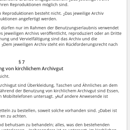
2
hren Reproduktionen möglich sind.
n Reproduktionen besteht nicht.
Das jeweilige Archiv
2
uktionen angefertigt werden.
 dürfen nur im Rahmen der Benutzungserlaubnis verwendet
 jeweiligen Archivs veröffentlicht, reproduziert oder an Dritte
chung und Vervielfältigung sind das Archiv und die
.
Dem jeweiligen Archiv steht ein Rückforderungsrecht nach
3
§ 7
g von kirchlichem Archivgut
icht.
Archivgut sind Überkleidung, Taschen und Ähnliches an dem
ährend der Benutzung von kirchlichem Archivgut sind Essen,
n Mobiltelefonen untersagt.
Auf andere Anwesende ist
3
zetteln zu bestellen, soweit solche vorhanden sind.
Dabei ist
2
ren zu achten.
g und behutsam zu behandeln; alles, was den bestehenden