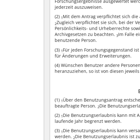
Forschungsergebnisse ausgewertet werd
jederzeit auszuweisen.
(2)
Mit dem Antrag verpflichtet sich di
1
Zugleich verpflichtet sie sich, bei der
2
Persönlichkeits- und Urheberrechte sow
Archivgesetzen zu beachten.
Im Falle e
3
benutzende Person.
(3)
Für jeden Forschungsgegenstand ist e
1
für Änderungen und Erweiterungen.
(4)
Wünschen Benutzer andere Personen al
heranzuziehen, so ist von diesen jeweils
(1)
Über den Benutzungsantrag entscheid
1
beauftragte Person.
Die Benutzungserla
2
(2)
Die Benutzungserlaubnis kann mit 
1
laufende Jahr begrenzt werden.
(3)
Die Benutzungserlaubnis kann versag
1
werden.
Die Benutzungserlaubnis ist z
2