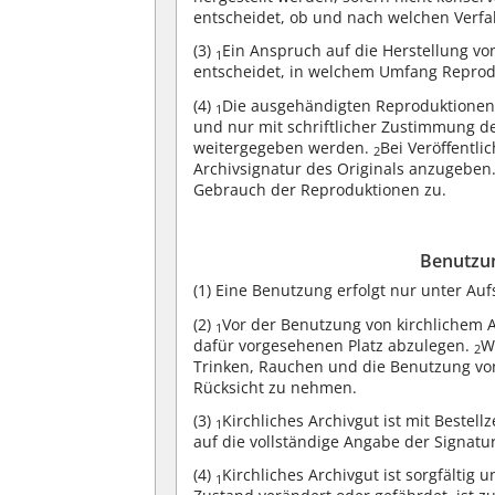
entscheidet, ob und nach welchen Verfa
(3)
Ein Anspruch auf die Herstellung vo
1
entscheidet, in welchem Umfang Reprod
(4)
Die ausgehändigten Reproduktionen
1
und nur mit schriftlicher Zustimmung des
weitergegeben werden.
Bei Veröffentli
2
Archivsignatur des Originals anzugeben
Gebrauch der Reproduktionen zu.
Benutzun
(1)
Eine Benutzung erfolgt nur unter Aufs
(2)
Vor der Benutzung von kirchlichem 
1
dafür vorgesehenen Platz abzulegen.
W
2
Trinken, Rauchen und die Benutzung vo
Rücksicht zu nehmen.
(3)
Kirchliches Archivgut ist mit Bestell
1
auf die vollständige Angabe der Signatu
(4)
Kirchliches Archivgut ist sorgfälti
1