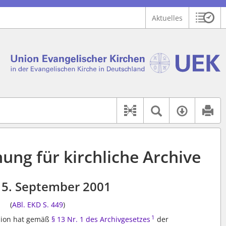
Aktuelles
Sitzu
Logo Union Ev. Kirchen in der EKD
 findet auch: "Pfarrerinitiative" oder "Pfarrerausschuss".
serer Hilfe.
Textsuche 
Verfüg
Dokument-Beziehu
ng für kirchliche Archive
5. September 2001
(
ABl. EKD S. 449
)
1
Union hat gemäß
§ 13 Nr. 1 des Archivgesetzes
der