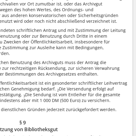
hivalien vor Ort zumutbar ist, oder das Archivgut
 wegen des hohen Wertes, des Ordnungs- und
r aus anderen konservatorischen oder Sicherheitsgründen
enutzt wird oder noch nicht abschließend verzeichnet ist.
ündeten schriftlichen Antrag und mit Zustimmung der Leitung
 Benutzung oder zur Benutzung durch Dritte in einem
u Zwecken der Öffentlichkeitsarbeit, insbesondere für
e Zustimmung zur Ausleihe kann mit Bedingungen,
rden.
lichen Benutzung des Archivguts muss der Antrag die
 zur rechtzeitigen Rücksendung, zur sicheren Verwahrung
er Bestimmungen des Archivgesetzes enthalten.
ntlichkeitsarbeit ist ein gesonderter schriftlicher Leihvertrag
tlichen Genehmigung bedarf.
Die Versendung erfolgt auf
2
estätigung.
Die Sendung ist vom Entleiher für die gesamte
3
indestens aber mit 1 000 DM (500 Euro) zu versichern.
dienstlichen Gründen jederzeit zurückgefordert werden.
§ 9
tzung von Bibliotheksgut