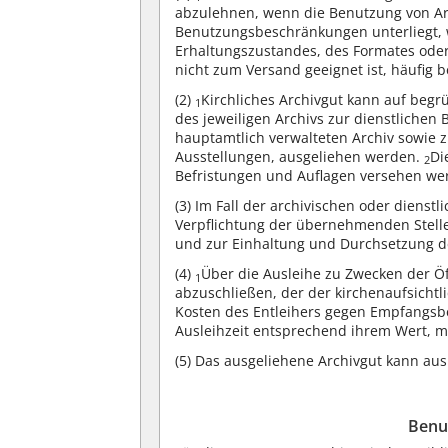
abzulehnen, wenn die Benutzung von Arc
Benutzungsbeschränkungen unterliegt,
Erhaltungszustandes, des Formates ode
nicht zum Versand geeignet ist, häufig b
(2)
Kirchliches Archivgut kann auf begr
1
des jeweiligen Archivs zur dienstlichen
hauptamtlich verwalteten Archiv sowie z
Ausstellungen, ausgeliehen werden.
Di
2
Befristungen und Auflagen versehen we
(3)
Im Fall der archivischen oder dienst
Verpflichtung der übernehmenden Stelle
und zur Einhaltung und Durchsetzung d
(4)
Über die Ausleihe zu Zwecken der Öffe
1
abzuschließen, der der kirchenaufsich
Kosten des Entleihers gegen Empfangsb
Ausleihzeit entsprechend ihrem Wert, m
(5)
Das ausgeliehene Archivgut kann aus 
Benu