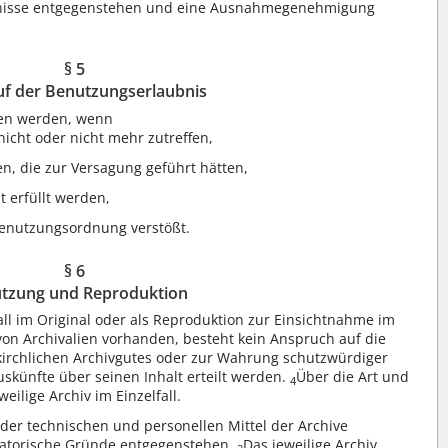
rnisse entgegenstehen und eine Ausnahmegenehmigung
§ 5
uf der Benutzungserlaubnis
fen werden, wenn
icht oder nicht mehr zutreffen,
n, die zur Versagung geführt hätten,
 erfüllt werden,
Benutzungsordnung verstößt.
§ 6
tzung und Reproduktion
all im Original oder als Reproduktion zur Einsichtnahme im
on Archivalien vorhanden, besteht kein Anspruch auf die
irchlichen Archivgutes oder zur Wahrung schutzwürdiger
uskünfte über seinen Inhalt erteilt werden.
Über die Art und
4
ilige Archiv im Einzelfall.
er technischen und personellen Mittel der Archive
rvatorische Gründe entgegenstehen.
Das jeweilige Archiv