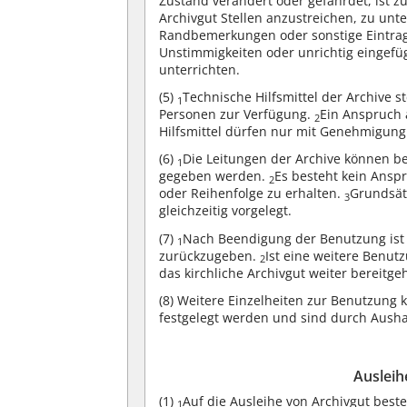
Zustand verändert oder gefährdet, ist z
Archivgut Stellen anzustreichen, zu unt
Randbemerkungen oder sonstige Eintr
Unstimmigkeiten oder unrichtig eingefügt
unterrichten.
(5)
Technische Hilfsmittel der Archive 
1
Personen zur Verfügung.
Ein Anspruch 
2
Hilfsmittel dürfen nur mit Genehmigung
(6)
Die Leitungen der Archive können be
1
gegeben werden.
Es besteht kein Anspr
2
oder Reihenfolge zu erhalten.
Grundsät
3
gleichzeitig vorgelegt.
(7)
Nach Beendigung der Benutzung ist d
1
zurückzugeben.
Ist eine weitere Benut
2
das kirchliche Archivgut weiter bereitg
(8)
Weitere Einzelheiten zur Benutzung k
festgelegt werden und sind durch Aush
Ausleih
(1)
Auf die Ausleihe von Archivgut best
1