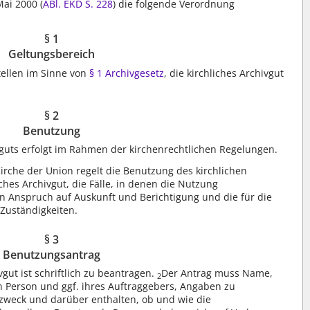
ai 2000 (
ABl. EKD S. 228
) die folgende Verordnung
§ 1
Geltungsbereich
Stellen im Sinne von
§ 1 Archivgesetz
, die kirchliches Archivgut
.
§ 2
Benutzung
guts erfolgt im Rahmen der kirchenrechtlichen Regelungen.
irche der Union regelt die Benutzung des kirchlichen
iches Archivgut, die Fälle, in denen die Nutzung
en Anspruch auf Auskunft und Berichtigung und die für die
Zuständigkeiten.
§ 3
Benutzungsantrag
gut ist schriftlich zu beantragen.
Der Antrag muss Name,
2
 Person und ggf. ihres Auftraggebers, Angaben zu
weck und darüber enthalten, ob und wie die