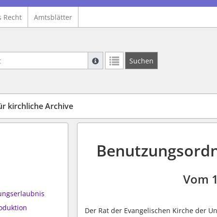
s Recht
Amtsblätter
Suche mit Platzhalter "*", Bsp. Pfarrer*,
Suchen
Weitere Suchoperatoren finden Sie in un
 kirchliche Archive
Benutzungsordnu
Vom 1
s
ungserlaubnis
oduktion
Der Rat der Evangelischen Kirche der 